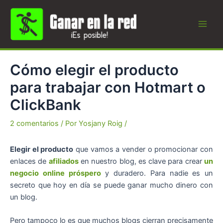
Ir
al
contenido
Main
Men
Cómo elegir el producto
para trabajar con Hotmart o
ClickBank
2 comentarios
/ Por
Yosjany Roig
/
Elegir el producto
que vamos a vender o promocionar con
enlaces de
afiliados
en nuestro blog, es clave para crear
un
negocio online próspero
y duradero. Para nadie es un
secreto que hoy en día se puede ganar mucho dinero con
un blog.
Pero tampoco lo es que muchos blogs cierran precisamente