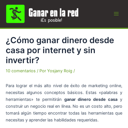
Ir
al
contenido
Main
Men
¿Cómo ganar dinero desde
casa por internet y sin
invertir?
10 comentarios
/ Por
Yosjany Roig
/
Para lograr el más alto nivel de éxito de marketing online,
necesitas algunos conceptos básicos. Estas «palabras y
herramientas» te permitirán
ganar dinero desde casa
y
construir un negocio real en línea. No es un costo alto, pero
tomará algún tiempo encontrar todas las herramientas que
necesitas y aprender las habilidades requeridas.