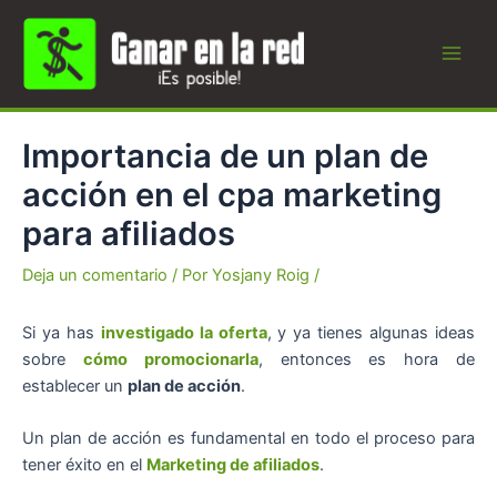
Ir
al
contenido
Main
Men
Importancia de un plan de
acción en el cpa marketing
para afiliados
Deja un comentario
/ Por
Yosjany Roig
/
Si ya has
investigado la oferta
, y ya tienes algunas ideas
sobre
cómo promocionarla
, entonces es hora de
establecer un
plan de acción
.
Un plan de acción es fundamental en todo el proceso para
tener éxito en el
Marketing de afiliados
.