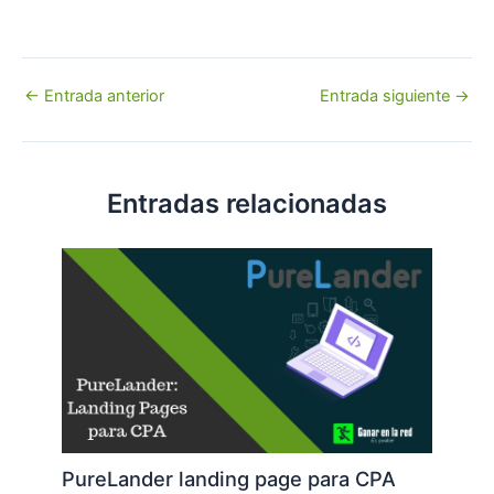
Navegación
←
Entrada anterior
Entrada siguiente
→
de
entradas
Entradas relacionadas
PureLander landing page para CPA