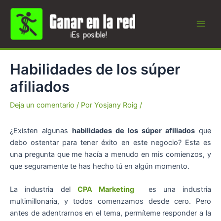
Ir
al
contenido
Main
Men
Habilidades de los súper
afiliados
Deja un comentario
/ Por
Yosjany Roig
/
¿Existen algunas
habilidades de los súper afiliados
que
debo ostentar para tener éxito en este negocio? Esta es
una pregunta que me hacía a menudo en mis comienzos, y
que seguramente te has hecho tú en algún momento.
La industria del
CPA Marketing
es una industria
multimillonaria, y todos comenzamos desde cero. Pero
antes de adentrarnos en el tema, permíteme responder a la