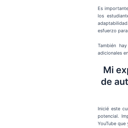
Es importante
los estudian
adaptabilida
esfuerzo para 
También hay 
adicionales e
Mi ex
de au
Inicié este c
potencial. I
YouTube que