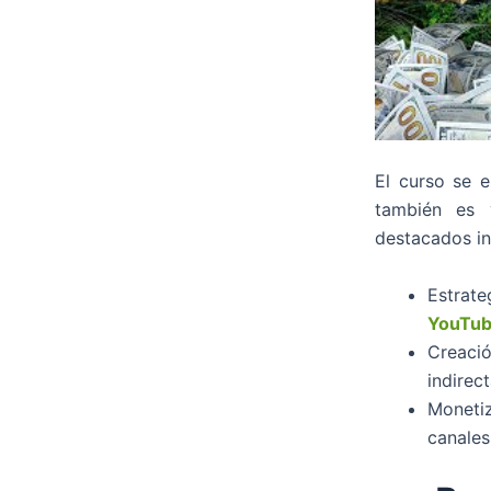
El curso se e
también es 
destacados in
Estrate
YouTu
Creaci
indirect
Moneti
canales