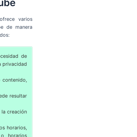
tube
frece varios
ube de manera
dos:
ecesidad de
a privacidad
 contenido,
de resultar
 la creación
os horarios,
o horarios