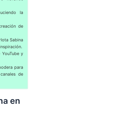
duciendo la
creación de
lota Sabina
inspiración.
e YouTube y
podera para
 canales de
na en