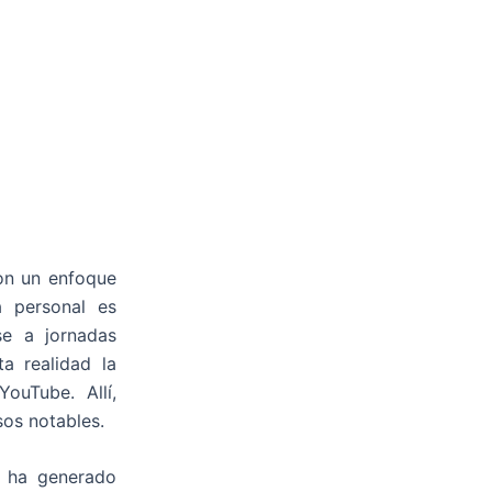
con un enfoque
a personal es
se a jornadas
a realidad la
ouTube. Allí,
sos notables.
e ha generado