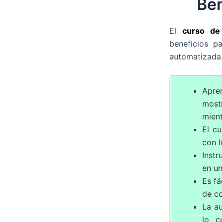
Ben
El
curso de
beneficios p
automatizada.
Apre
mostr
mien
El c
con l
Inst
en un
Es fá
de co
La au
lo c