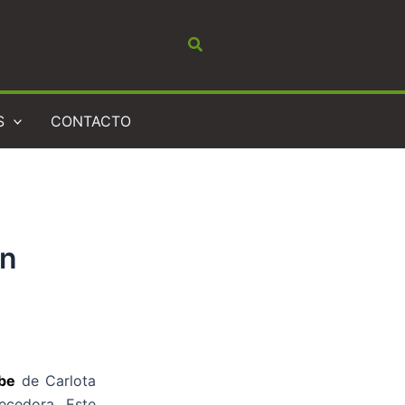
Buscar
S
CONTACTO
en
be
de Carlota
ecedora. Este