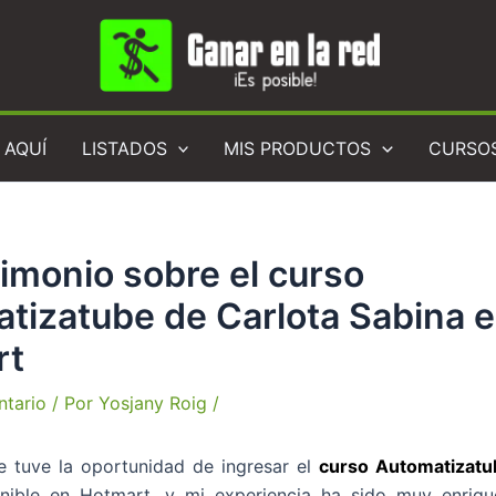
 AQUÍ
LISTADOS
MIS PRODUCTOS
CURSO
timonio sobre el curso
tizatube de Carlota Sabina 
rt
ntario
/ Por
Yosjany Roig
/
e tuve la oportunidad de ingresar el
curso Automatizatu
onible en Hotmart, y mi experiencia ha sido muy enriqu