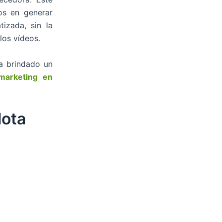
os en generar
izada, sin la
los vídeos.
a brindado un
marketing en
lota