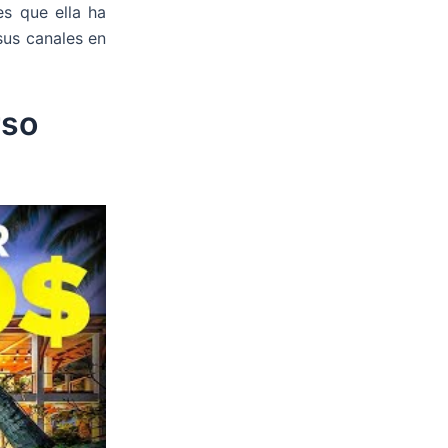
es que ella ha
sus canales en
rso