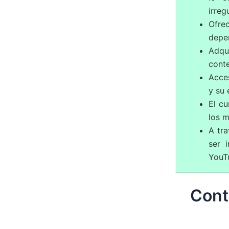
irreg
Ofre
depen
Adqu
conte
Acce
y su 
El c
los m
A tra
ser 
YouT
Cont