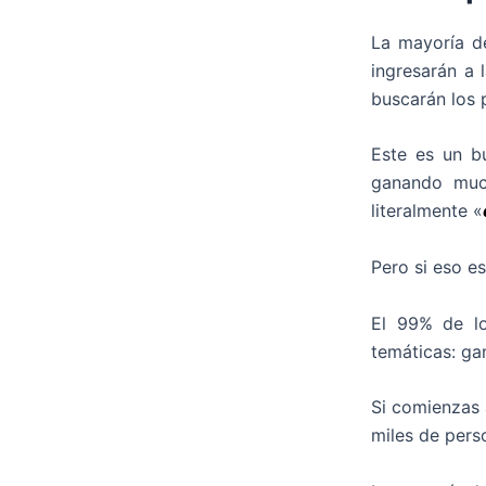
La mayoría de
ingresarán a 
buscarán los 
Este es un b
ganando muc
literalmente «
Pero si eso e
El 99% de lo
temáticas: gan
Si comienzas
miles de per