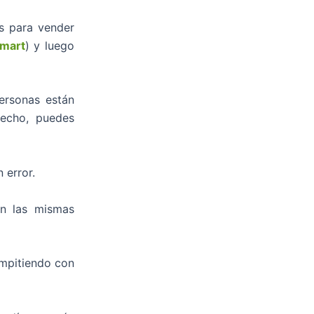
os para vender
mart
) y luego
ersonas están
echo, puedes
 error.
en las mismas
ompitiendo con