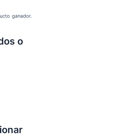
ducto ganador.
dos o
ionar