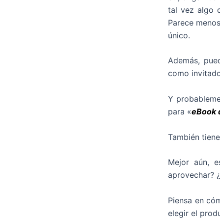
tal vez algo
Parece menos 
único.
Además, pued
como invitado
Y probableme
para «
eBook d
También tiene
Mejor aún, e
aprovechar? ¿
Piensa en cóm
elegir el pro