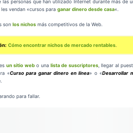
 las personas que han utilizado Internet durante más de u
 les vendan «cursos para
ganar dinero desde casa
«.
s son
los nichos
más competitivos de la Web.
én:
Cómo encontrar nichos de mercado rentables
.
nes
un sitio web
o una
lista de suscriptores
, llegar al pue
ra «
Curso para ganar dinero en línea
» o «
Desarrollar 
.
rando para fallar.