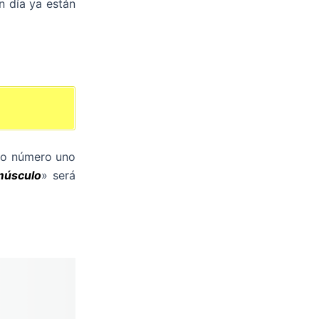
n día ya están
sto número uno
músculo
» será