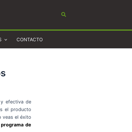
Buscar
S
CONTACTO
os
y efectiva de
es el producto
 veas el éxito
n programa de