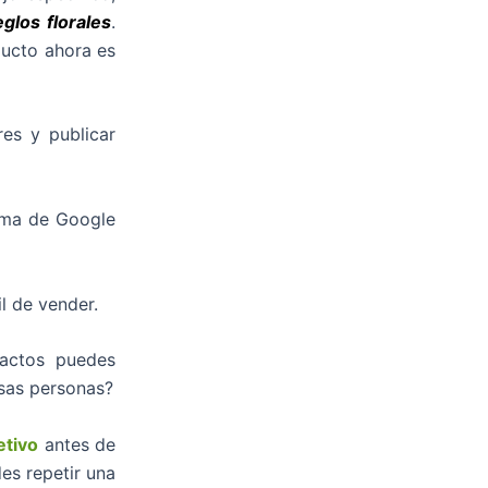
glos florales
.
ducto ahora es
es y publicar
ima de Google
l de vender.
tactos puedes
sas personas?
etivo
antes de
es repetir una