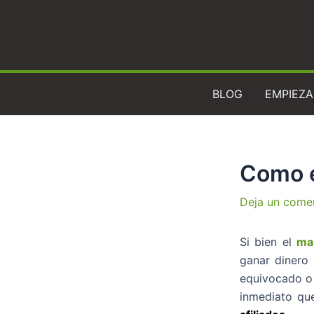
Ir
al
contenido
BLOG
EMPIEZA
Como e
Deja un come
Si bien el
mar
ganar dinero 
equivocado o 
inmediato qu