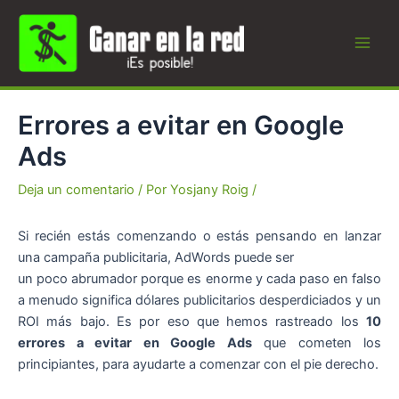
Ir
al
contenido
Main
Men
Errores a evitar en Google
Ads
Deja un comentario
/ Por
Yosjany Roig
/
Si recién estás comenzando o estás pensando en lanzar
una campaña publicitaria, AdWords puede ser
un poco abrumador porque es enorme y cada paso en falso
a menudo significa dólares publicitarios desperdiciados y un
ROI más bajo. Es por eso que hemos rastreado los
10
errores a evitar en Google Ads
que cometen los
principiantes, para ayudarte a comenzar con el pie derecho.