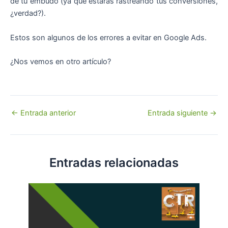
de tu embudo (ya que estarás rastreando tus conversiones,
¿verdad?).
Estos son algunos de los errores a evitar en Google Ads.
¿Nos vemos en otro artículo?
Navegación
←
Entrada anterior
Entrada siguiente
→
de
entradas
Entradas relacionadas