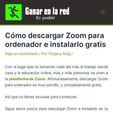
Ir
al
contenido
Main
Men
Cómo descargar Zoom para
ordenador e instalarlo gratis
Deja un comentario
/ Por
Yosjany Roig
/
Con el auge que va tomando cada día más el trabajo desde
casa y la educación online, más y más personas se unen a
la
plataforma de Zoom
. Afortunadamente, descargar Zoom
para ordenador es muy sencillo, y completamente gratis.
Así que no tienes excusas para comenzar.
Sigue estos pasos para descargar Zoom e instalarlo en tu