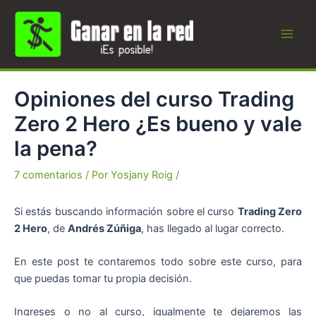
Ir
al
contenido
Main
Men
Opiniones del curso Trading
Zero 2 Hero ¿Es bueno y vale
la pena?
7 comentarios
/ Por
Yosjany Roig
/
Si estás buscando información sobre el curso
Trading Zero
2 Hero
, de
Andrés Zúñiga
, has llegado al lugar correcto.
En este post te contaremos todo sobre este curso, para
que puedas tomar tu propia decisión.
Ingreses o no al curso, igualmente te dejaremos las