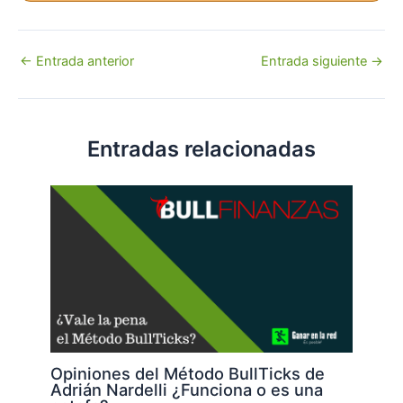
Navegación
←
Entrada anterior
Entrada siguiente
→
de
entradas
Entradas relacionadas
Opiniones del Método BullTicks de
Adrián Nardelli ¿Funciona o es una